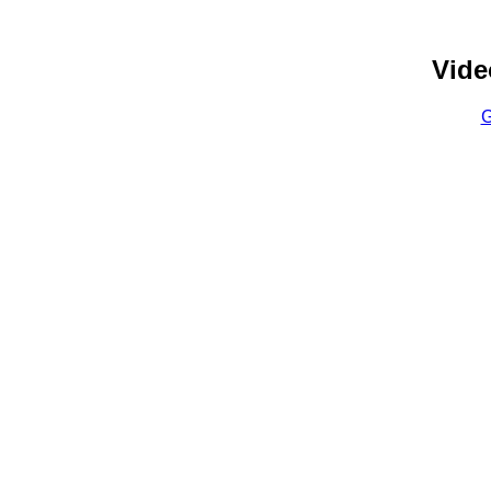
Vide
G